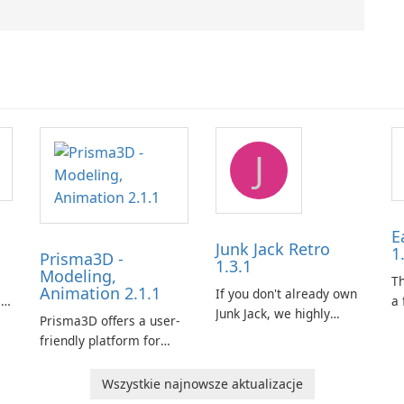
J
E
Junk Jack Retro
1
Prisma3D -
1.3.1
Modeling,
s
T
Animation 2.1.1
If you don't already own
is
a 
Junk Jack, we highly
Prisma3D offers a user-
Mi
recommend purchasing
friendly platform for
de
it before considering
aspiring 3D creators to
al
Junk Jack Retro. This
e.
bring their imagination
to
Wszystkie najnowsze aktualizacje
game is where it all
to life. With a wide range
ac