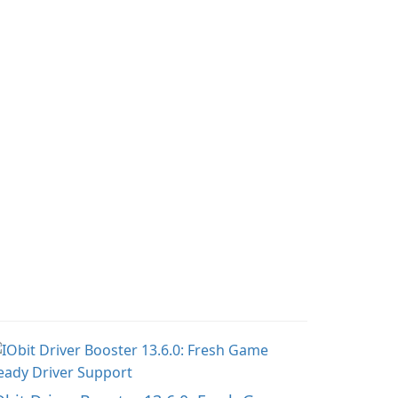
ervers and mods with
target file size, and file
st a few clicks.
parameters to ensure
satisfactory results.