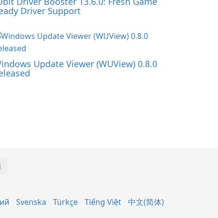
Obit Driver Booster 13.6.0: Fresh Game
eady Driver Support
indows Update Viewer (WUView) 0.8.0
eleased
кий
Svenska
Türkçe
Tiếng Việt
中文(简体)