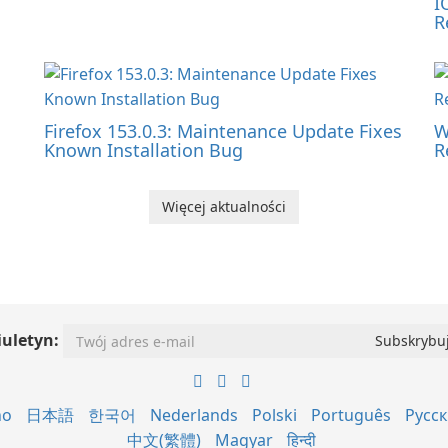
I
R
Firefox 153.0.3: Maintenance Update Fixes
W
Known Installation Bug
R
Więcej aktualności
iuletyn:
no
日本語
한국어
Nederlands
Polski
Português
Русс
中文(繁體)
Magyar
हिन्दी