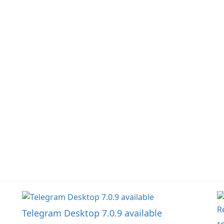
began! Junk Jack Retro,
of tools and features,
s
formerly known as Junk
this app allows users to
ju
Jack, now offers
easily design 3D models
widescreen support.
and generate captivating
animated scenes.
Telegram Desktop 7.0.9 available