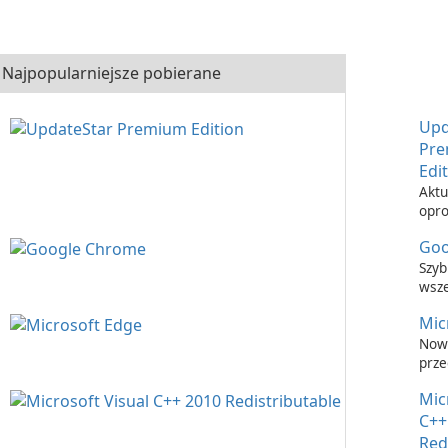
Najpopularniejsze pobierane
Upd
Pr
Edi
Aktu
opr
nigd
Goo
łatw
Upd
Szyb
Prem
wsz
prze
Mic
inte
Now
prze
inte
Mic
C++
Red