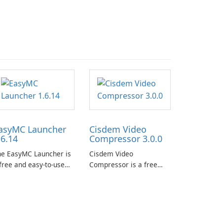
asyMC Launcher
Cisdem Video
.6.14
Compressor 3.0.0
he EasyMC Launcher is
Cisdem Video
free and easy-to-use
Compressor is a free
necraft launcher
video compression
veloped by EasyMC. It
software for Mac. It
lows Minecraft players
allows users to
 quickly and easily
compress media files by
cess their favorite
setting the percentage,