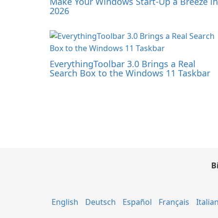
Make Your Windows Start-Up a Breeze in
2026
EverythingToolbar 3.0 Brings a Real
Search Box to the Windows 11 Taskbar
B
English
Deutsch
Español
Français
Italia