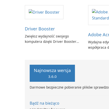
zafaco GmbH!
Driver Booster
Adobe Acr
Zwiększ wydajność swojego
komputera dzięki Driver Booster
Wydajna edyc
firmy IObit
współpraca d
Adobe Acroba
Najnowsza wersja
3.6.0
Darmowe bezpieczne pobieranie plików sprawdzo
Bądź na bieżąco