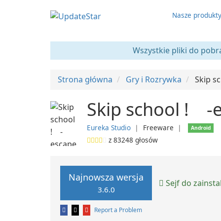
Nasze produkt
Wszystkie pliki do pobr
Strona główna
Gry i Rozrywka
Skip s
Skip school ! -
Eureka Studio
❘
Freeware
❘
Android
z
83248
głosów
Najnowsza wersja
Sejf do zainst
3.6.0
Report a Problem