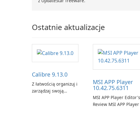
z UpdateStar freeware.
Ostatnie aktualizacje
Calibre 9.13.0
MSI APP Player
Z łatwością organizuj i
10.42.75.6311
zarządzaj swoją
MSI APP Player Editor'
biblioteką e-booków za
Review MSI APP Player 
pomocą Calibre.
MSI’s Windows Android
emulator built atop the
BlueStacks engine and
tuned for MSI hardwar