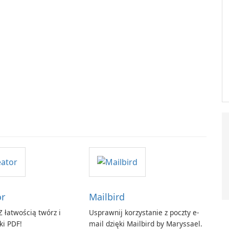
or
Mailbird
 łatwością twórz i
Usprawnij korzystanie z poczty e-
ki PDF!
mail dzięki Mailbird by Maryssael.