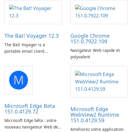
lying on the beach, camping
Downloader is a desktop
in the woods or even during
utility for saving Amazon
your long commute to work
Prime Video titles and other
by subway?
Amazon web-player content
to local drives in MP4 or MKV.
The Bat! Voyager 12.3
Google Chrome
151.0.7922.109
The Bat! Voyager is a
Navigateur Web rapide et
portable email client
polyvalent
software which you can
launch from any USB or
portable media on any
M
computer running Microsoft
Windows.
Microsoft Edge Beta
Microsoft Edge
151.0.4129.72
WebView2 Runtime
151.0.4129.59
Microsoft Edge bêta : votre
nouveau navigateur Web de
Améliorez votre application