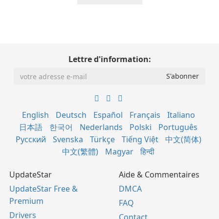
Lettre d'information:
English
Deutsch
Español
Français
Italiano
日本語
한국어
Nederlands
Polski
Português
Русский
Svenska
Türkçe
Tiếng Việt
中文(简体)
中文(繁體)
Magyar
हिन्दी
UpdateStar
Aide & Commentaires
UpdateStar Free &
DMCA
Premium
FAQ
Drivers
Contact