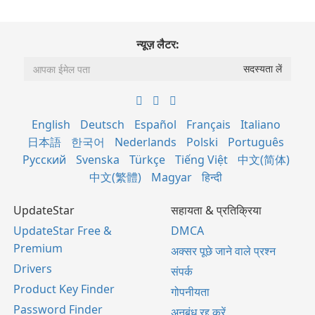
न्यूज़ लैटर:
English
Deutsch
Español
Français
Italiano
日本語
한국어
Nederlands
Polski
Português
Русский
Svenska
Türkçe
Tiếng Việt
中文(简体)
中文(繁體)
Magyar
हिन्दी
UpdateStar
सहायता & प्रतिक्रिया
UpdateStar Free &
DMCA
Premium
अक्सर पूछे जाने वाले प्रश्न
Drivers
संपर्क
Product Key Finder
गोपनीयता
Password Finder
अनुबंध रद्द करें