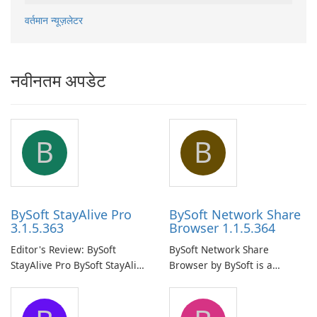
वर्तमान न्यूज़लेटर
नवीनतम अपडेट
B
B
BySoft StayAlive Pro
BySoft Network Share
3.1.5.363
Browser 1.1.5.364
Editor's Review: BySoft
BySoft Network Share
StayAlive Pro BySoft StayAlive
Browser by BySoft is a
Pro is a reliable software
comprehensive software
application designed to
application that allows users
ensure the continuous and
to easily browse and manage