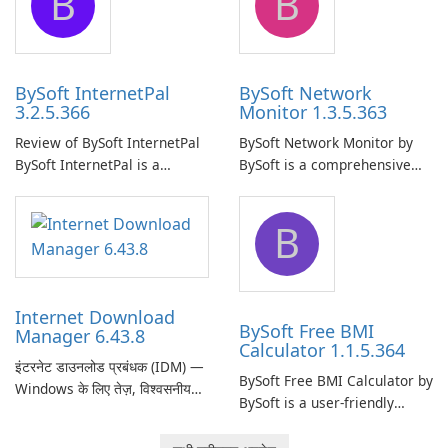
B
B
uninterrupted operation of
shared folders on their
your computer system.
network.
BySoft InternetPal
BySoft Network
3.2.5.366
Monitor 1.3.5.363
Review of BySoft InternetPal
BySoft Network Monitor by
BySoft InternetPal is a
BySoft is a comprehensive
comprehensive software
network monitoring software
application designed to
designed to help businesses
B
monitor your internet
effectively manage their
connection and provide real-
network infrastructure.
time insights into its
performance.
Internet Download
BySoft Free BMI
Manager 6.43.8
Calculator 1.1.5.364
इंटरनेट डाउनलोड प्रबंधक (IDM) —
BySoft Free BMI Calculator by
Windows के लिए तेज़, विश्वसनीय
BySoft is a user-friendly
डाउनलोड प्रबंधक Tonec Inc. से
software application
इंटरनेट डाउनलोड प्रबंधक (IDM)
designed to help you