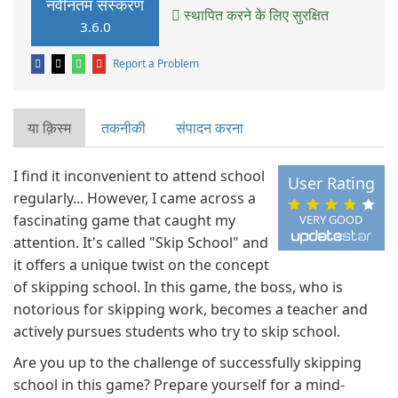
नवीनतम संस्करण
स्थापित करने के लिए सुरक्षित
3.6.0
Report a Problem
या क़िस्‍म
तकनीकी
संपादन करना
I find it inconvenient to attend school
User Rating
regularly... However, I came across a
fascinating game that caught my
VERY GOOD
attention. It's called "Skip School" and
it offers a unique twist on the concept
of skipping school. In this game, the boss, who is
notorious for skipping work, becomes a teacher and
actively pursues students who try to skip school.
Are you up to the challenge of successfully skipping
school in this game? Prepare yourself for a mind-